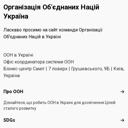
Організація Об'єднаних Націй
Україна
Ласкаво просимо на сайт команди Організації
Об'єднаних Націй в Україні
ООН в Україні
Офіс координатора системи ООН
Бізнес-центр Саміт | 7 поверх | Грушевського, 9Б | Київ,
Україна
Footer menu
Про ООН
Про
Дізнайтеся, що робить ООН в Україні для досягнення Цілей
сталого розвитку
SDGs
SD