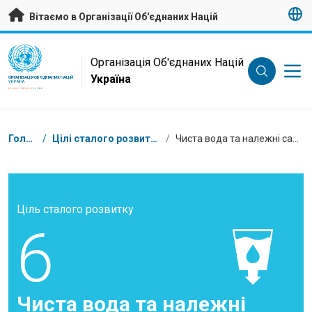
Перейти на головну сторінку
Вітаємо в Організації Об'єднаних Націй
UN Logo
Організація Об'єднаних Націй
Україна
ОРГАНІЗАЦІЯ ОБ'ЄДНАНИХ НАЦІЙ
УКРАЇНА
Низка
Головна
/
Цілі сталого розвитку в Україні
/
Чиста вода та належні санітарні умови
Ціль сталого розвитку
6
Чиста вода та належні