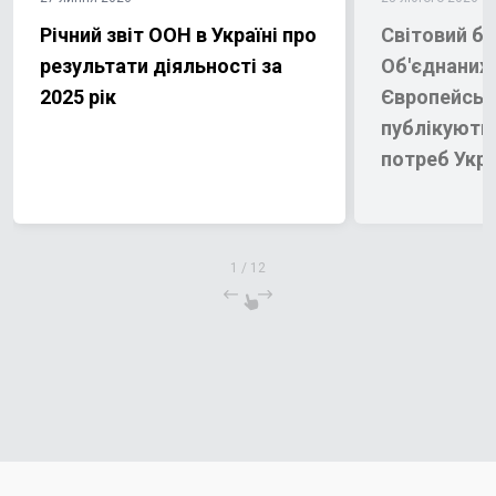
Річний звіт ООН в Україні про
Світовий ба
результати діяльності за
Об'єднаних 
2025 рік
Європейськ
публікують
потреб Укра
відновлення
1
/
12