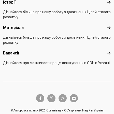
Історії
Істо
Дізнайтеся більше про нашу роботу з досягнення Цілей сталого
розвитку
Матеріали
Мат
Дізнайтеся більше про нашу роботу з досягнення Цілей сталого
розвитку
Вакансії
Вак
Дізнайтеся про можливості працевлаштування в ООН в Україні.
twitter-x
facebook-f
instagram
flickr
©Авторське право 2026 Організація Об'єднаних Націй в Україні