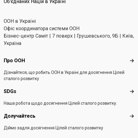
Об'єднаних Націй в Україні
ООН в Україні
Офіс координатора системи ООН
Бізнес-центр Саміт | 7 поверх | Грушевського, 9Б | Київ,
Україна
Footer menu
Про ООН
Про
Дізнайтеся, що робить ООН в Україні для досягнення Цілей
сталого розвитку
SDGs
SD
Наша робота щодо досягнення Цілей сталого розвитку.
Долучайтесь
Дол
Діймо задля досягнення Цілей сталого розвитку