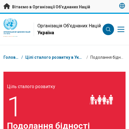
Перейти на головну сторінку
Вітаємо в Організації Об'єднаних Націй
UN Logo
Організація Об'єднаних Націй
Україна
ОРГАНІЗАЦІЯ ОБ'ЄДНАНИХ НАЦІЙ
УКРАЇНА
Низка
Головна
/
Цілі сталого розвитку в Україні
/
Подолання бідності
Ціль сталого розвитку
1
Подолання бідності