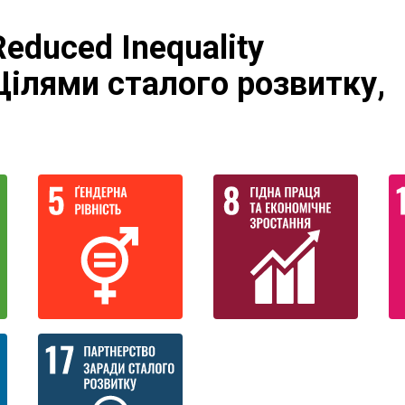
educed Inequality
Цілями сталого розвитку,