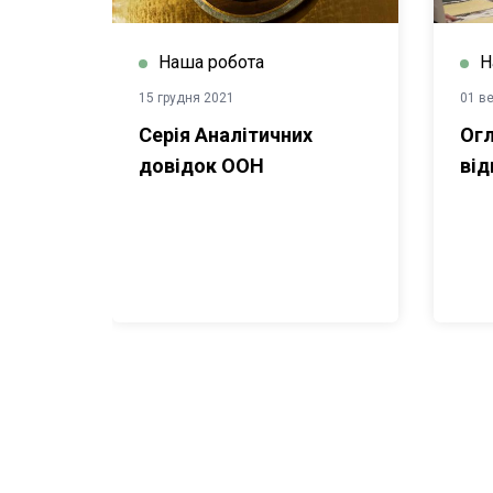
Наша робота
Н
15 грудня 2021
01 в
Н з
Серія Аналітичних
Огл
їні
довідок ООН
від