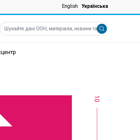
English
Українська
Шукайте дані ООН, матеріали, новини та інше...
Submit search
сцентр
10