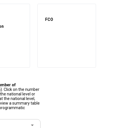
FCO
on
umber of
). Click on the number
he national level or
t the national level,
to view a summary table
f programmatic