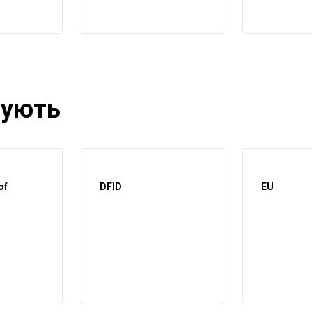
тують
of
DFID
EU