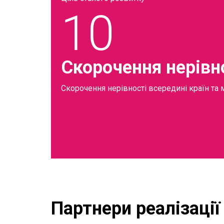
10
Скорочення нерівн
Скорочення нерівності всередині країн та
Партнери реалізації