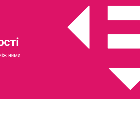
ості
 між ними