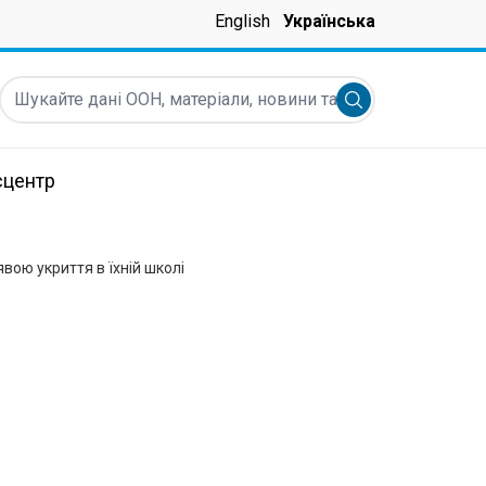
English
Українська
Шукайте дані ООН, матеріали, новини та інше...
Submit search
сцентр
вою укриття в їхній школі