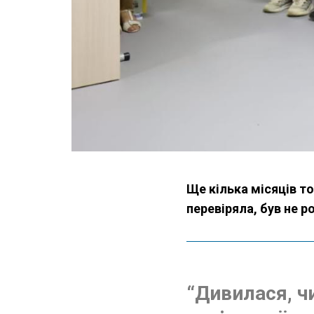
Ще кілька місяців т
перевіряла, був не р
“Дивилася, ч