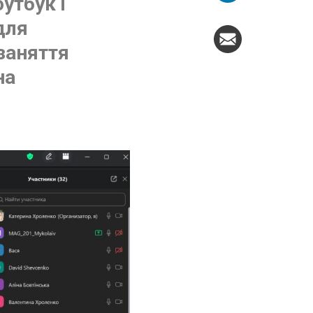
утбук і
для
 заняття
на