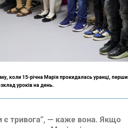
ому, коли 15-річна Марія прокидалась уранці, перш
озклад уроків на день.
и є тривога”, — каже вона. Якщо