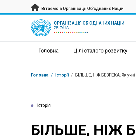
Перейти на головну сторінку
Вітаємо в Організації Об'єднаних Націй
UN Logo
ОРГАНІЗАЦІЯ ОБ'ЄДНАНИХ НАЦІЙ
УКРАЇНА
Головна
Цілі сталого розвитку
Низка
Головна
/
Історії
/
БІЛЬШЕ, НІЖ БЕЗПЕКА: Як учні 
Історія
БІЛЬШЕ, НІЖ Б