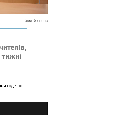
Фото: © ЮНОПС
чителів,
и тижні
ня під час