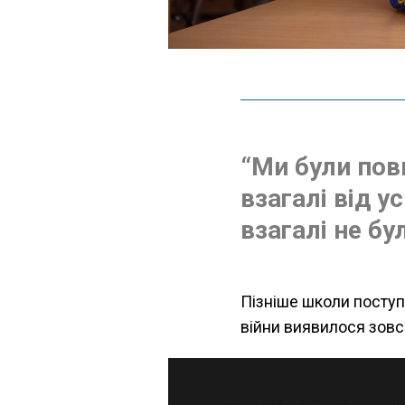
“Ми були повн
взагалі від у
взагалі не бу
Пізніше школи поступ
війни виявилося зовсі