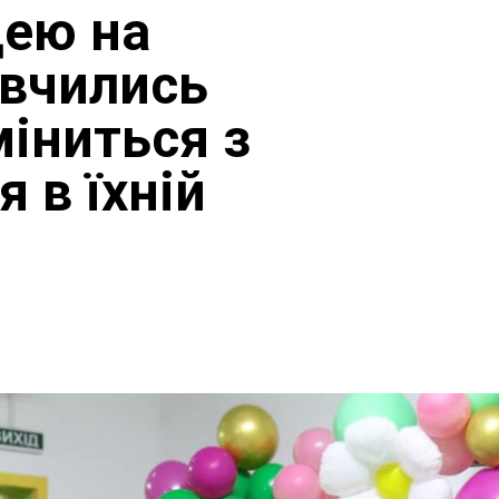
цею на
 вчились
міниться з
 в їхній