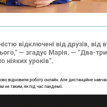
істю відключені від друзів, від в
сього,” — згадує Марія. — “Два-тр
ло ніяких уроків”.
ово відновили роботу онлайн. Але дистанційне навчан
м не таким, як під час пандемії.