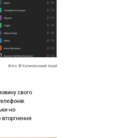
Фото: © Калинівський ліцей
ловину свого
телефонів.
ьки-но
е вторгнення