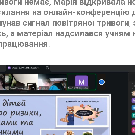
ивоги немає, Марія відкривала но
силання на онлайн-конференцію 
лунав сигнал повітряної тривоги,
ь, а матеріал надсилався учням 
опрацювання.