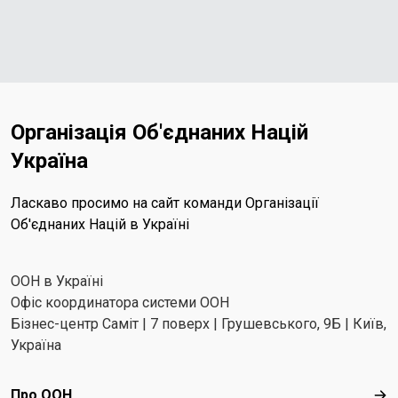
Організація Об'єднаних Націй
Україна
Ласкаво просимо на сайт команди Організації
Об'єднаних Націй в Україні
ООН в Україні
Офіс координатора системи ООН
Бізнес-центр Саміт | 7 поверх | Грушевського, 9Б | Київ,
Україна
Footer menu
Про ООН
Про