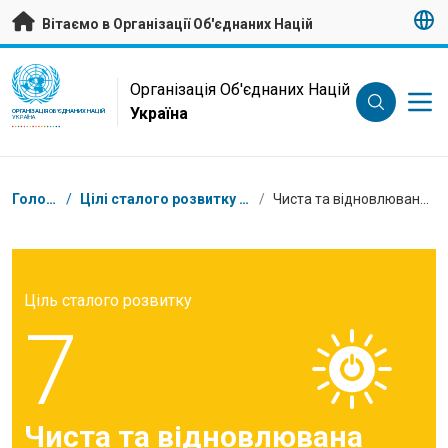
Перейти на головну сторінку
Вітаємо в Організації Об'єднаних Націй
UN Logo
Організація Об'єднаних Націй
Україна
ОРГАНІЗАЦІЯ ОБ'ЄДНАНИХ НАЦІЙ
УКРАЇНА
Низка
Головна
/
Цілі сталого розвитку в Україні
/
Чиста та відновлювана енергія
Ціль сталого розвитку
7
Чиста та відновлювана