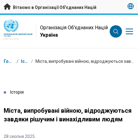
Перейти на головну сторінку
Вітаємо в Організації Об'єднаних Націй
UN Logo
Організація Об'єднаних Націй
Україна
ОРГАНІЗАЦІЯ ОБ'ЄДНАНИХ НАЦІЙ
УКРАЇНА
Низка
Головна
/
Історії
/
Міста, випробувані війною, відроджуються завдяки рішучим і винахідливим людям
Історія
Міста, випробувані війною, відроджуються
завдяки рішучим і винахідливим людям
28 серпня 2025