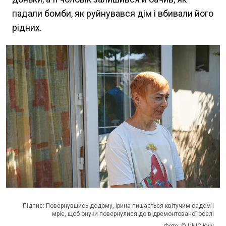
падали бомби, як руйнувався дім і вбивали його
рідних.
Підпис: Повернувшись додому, Ірина пишається квітучим садом і
мріє, щоб онуки повернулися до відремонтованої оселі
Фото: © UNIC Kyiv