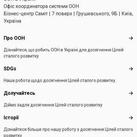
Офіс координатора системи ООН
Бізнес-центр Саміт | 7 поверх | Грушевського, 9Б | Київ,
Україна
Footer menu
Про ООН
Про
Дізнайтеся, що робить ООН в Україні для досягнення Цілей
сталого розвитку
SDGs
SD
Наша робота щодо досягнення Цілей сталого розвитку.
Долучайтесь
Дол
Діймо задля досягнення Цілей сталого розвитку
Історії
Істо
Дізнайтеся більше про нашу роботу з досягнення Цілей сталого
розвитку