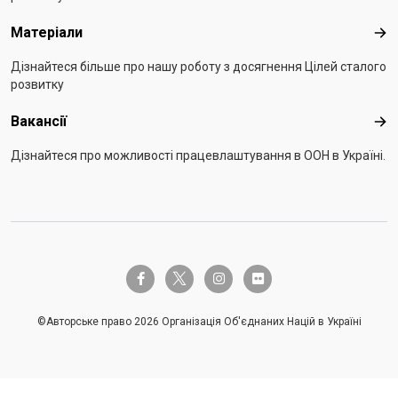
Матеріали
Мат
Дізнайтеся більше про нашу роботу з досягнення Цілей сталого
розвитку
Вакансії
Вак
Дізнайтеся про можливості працевлаштування в ООН в Україні.
twitter-x
facebook-f
instagram
flickr
©Авторське право 2026 Організація Об'єднаних Націй в Україні