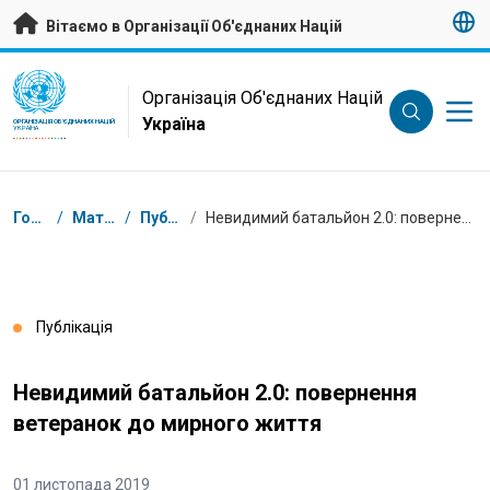
Перейти на головну сторінку
Вітаємо в Організації Об'єднаних Націй
UN Logo
Організація Об'єднаних Націй
Україна
ОРГАНІЗАЦІЯ ОБ'ЄДНАНИХ НАЦІЙ
УКРАЇНА
Низка
Головна
/
Матеріали
/
Публікації
/
Невидимий батальйон 2.0: повернення ветеранок до мирного життя
Публікація
Невидимий батальйон 2.0: повернення
ветеранок до мирного життя
01 листопада 2019