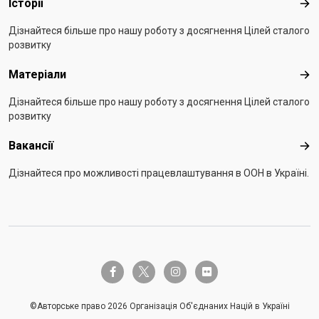
Історії
Істо
Дізнайтеся більше про нашу роботу з досягнення Цілей сталого
розвитку
Матеріали
Мат
Дізнайтеся більше про нашу роботу з досягнення Цілей сталого
розвитку
Вакансії
Вак
Дізнайтеся про можливості працевлаштування в ООН в Україні.
twitter-x
facebook-f
instagram
flickr
©Авторське право 2026 Організація Об'єднаних Націй в Україні