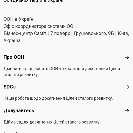
Об'єднаних Націй в Україні
ООН в Україні
Офіс координатора системи ООН
Бізнес-центр Саміт | 7 поверх | Грушевського, 9Б | Київ,
Україна
Footer menu
Про ООН
Про
Дізнайтеся, що робить ООН в Україні для досягнення Цілей
сталого розвитку
SDGs
SD
Наша робота щодо досягнення Цілей сталого розвитку.
Долучайтесь
Дол
Діймо задля досягнення Цілей сталого розвитку