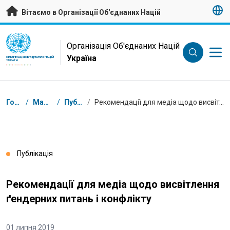
Перейти на головну сторінку
Вітаємо в Організації Об'єднаних Націй
UN Logo
Організація Об'єднаних Націй
Україна
ОРГАНІЗАЦІЯ ОБ'ЄДНАНИХ НАЦІЙ
УКРАЇНА
Низка
Головна
/
Матеріали
/
Публікації
/
Рекомендації для медіа щодо висвітлення ґендерних питань і конфлікту
Публікація
Рекомендації для медіа щодо висвітлення
ґендерних питань і конфлікту
01 липня 2019