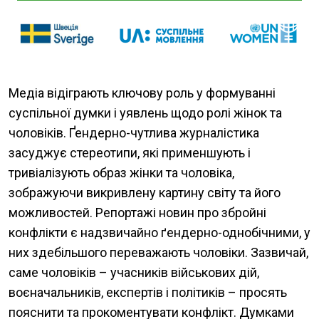
Медіа відіграють ключову роль у формуванні
суспільної думки і уявлень щодо ролі жінок та
чоловіків. Ґендерно-чутлива журналістика
засуджує стереотипи, які применшують і
тривіалізують образ жінки та чоловіка,
зображуючи викривлену картину світу та його
можливостей. Репортажі новин про збройні
конфлікти є надзвичайно ґендерно-однобічними, у
них здебільшого переважають чоловіки. Зазвичай,
саме чоловіків – учасників військових дій,
воєначальників, експертів і політиків – просять
пояснити та прокоментувати конфлікт. Думками