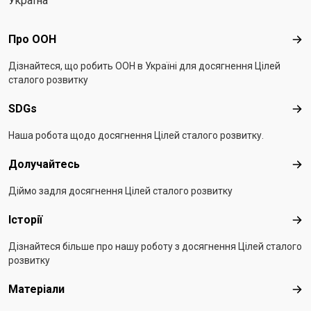
Україна
Footer menu
Про ООН
Про
Дізнайтеся, що робить ООН в Україні для досягнення Цілей
сталого розвитку
SDGs
SD
Наша робота щодо досягнення Цілей сталого розвитку.
Долучайтесь
Дол
Діймо задля досягнення Цілей сталого розвитку
Історії
Істо
Дізнайтеся більше про нашу роботу з досягнення Цілей сталого
розвитку
Матеріали
Мат