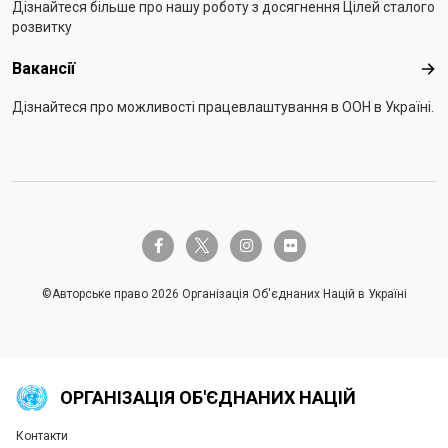
Дізнайтеся більше про нашу роботу з досягнення Цілей сталого
розвитку
Вакансії
Вак
Дізнайтеся про можливості працевлаштування в ООН в Україні.
twitter-x
facebook-f
instagram
flickr
©Авторське право 2026 Організація Об'єднаних Націй в Україні
ОРГАНІЗАЦІЯ ОБ'ЄДНАНИХ НАЦІЙ
Контакти
Global U.N. menu