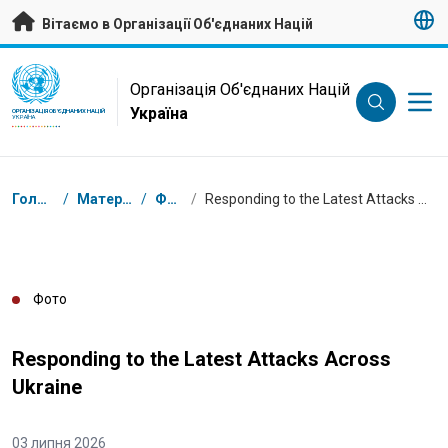
Перейти на головну сторінку
Вітаємо в Організації Об'єднаних Націй
UN Logo
Організація Об'єднаних Націй
Україна
ОРГАНІЗАЦІЯ ОБ'ЄДНАНИХ НАЦІЙ
УКРАЇНА
Низка
Головна
/
Матеріали
/
Фото
/
Responding to the Latest Attacks Across Ukraine
Фото
Responding to the Latest Attacks Across
Ukraine
03 липня 2026