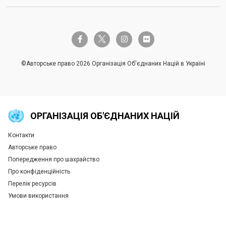
twitter-x
facebook-f
instagram
flickr
©Авторське право 2026 Організація Об'єднаних Націй в Україні
ОРГАНІЗАЦІЯ ОБ'ЄДНАНИХ НАЦІЙ
Контакти
Global U.N. menu
Авторське право
Попередження про шахрайство
Про конфіденційність
Перелік ресурсів
Умови використання
Tweet
Tweet
Tweet
Tweet
Tweet
Tweet
Tweet
Tweet
Share this selection
Share this selection
Share this selection
Share this selection
Share this selection
Share this selection
Share this selection
Share this selection