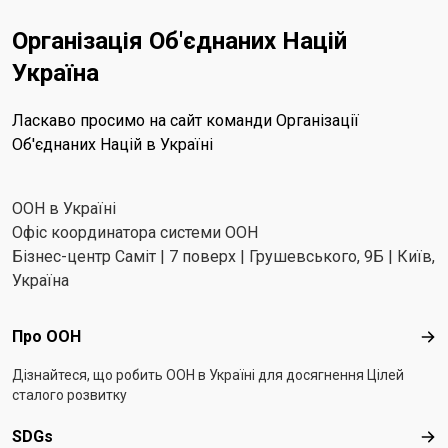
Організація Об'єднаних Націй
Україна
Ласкаво просимо на сайт команди Організації
Об'єднаних Націй в Україні
ООН в Україні
Офіс координатора системи ООН
Бізнес-центр Саміт | 7 поверх | Грушевського, 9Б | Київ,
Україна
Footer menu
Про ООН
Про
Дізнайтеся, що робить ООН в Україні для досягнення Цілей
сталого розвитку
SDGs
SD