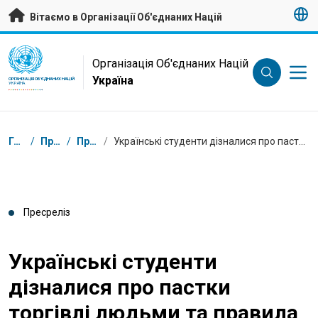
Перейти на головну сторінку
Вітаємо в Організації Об'єднаних Націй
UN Logo
Організація Об'єднаних Націй
Україна
ОРГАНІЗАЦІЯ ОБ'ЄДНАНИХ НАЦІЙ
УКРАЇНА
Низка
Головна
/
Пресцентр
/
Пресрелізи
/
Українські студенти дізналися про пастки торгівлі людьми та правила безпечної міграції на квесті від МОМ
Пресреліз
Українські студенти
дізналися про пастки
торгівлі людьми та правила