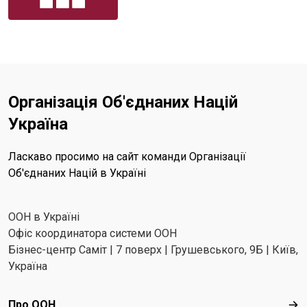
Організація Об'єднаних Націй
Україна
Ласкаво просимо на сайт команди Організації
Об'єднаних Націй в Україні
ООН в Україні
Офіс координатора системи ООН
Бізнес-центр Саміт | 7 поверх | Грушевського, 9Б | Київ,
Україна
Footer menu
Про ООН
Про