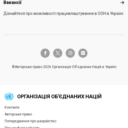
Вакансії
Вак
Дізнайтеся про можливості працевлаштування в ООН в Україні.
twitter-x
facebook-f
instagram
flickr
©Авторське право 2026 Організація Об'єднаних Націй в Україні
ОРГАНІЗАЦІЯ ОБ'ЄДНАНИХ НАЦІЙ
Контакти
Global U.N. menu
Авторське право
Попередження про шахрайство