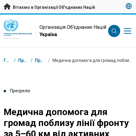
Перейти на головну сторінку
Вітаємо в Організації Об'єднаних Націй
UN Logo
Організація Об'єднаних Націй
Україна
ОРГАНІЗАЦІЯ ОБ'ЄДНАНИХ НАЦІЙ
УКРАЇНА
Низка
Головна
/
Пресцентр
/
Пресрелізи
/
Медична допомога для громад поблизу лінії фронту за 5–60 км від активних бойових дій
Пресреліз
Медична допомога для
громад поблизу лінії фронту
за 5–60 км від активних