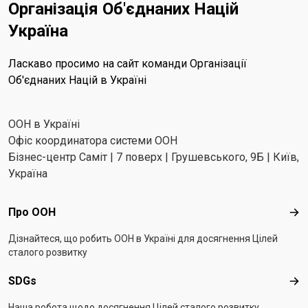
Організація Об'єднаних Націй
Україна
Ласкаво просимо на сайт команди Організації
Об'єднаних Націй в Україні
ООН в Україні
Офіс координатора системи ООН
Бізнес-центр Саміт | 7 поверх | Грушевського, 9Б | Київ,
Україна
Footer menu
Про ООН
Про
Дізнайтеся, що робить ООН в Україні для досягнення Цілей
сталого розвитку
SDGs
SD
Наша робота щодо досягнення Цілей сталого розвитку.